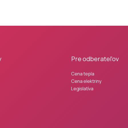
y
Pre odberateľov
Cena tepla
Cena elektriny
Legislatíva