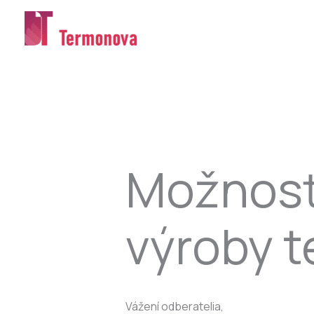
Preskočiť
na
obsah
Možnosť 
výroby t
Vážení odberatelia,