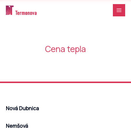
Preskočiť
na
obsah
Cena tepla
Nová Dubnica
Nemšová