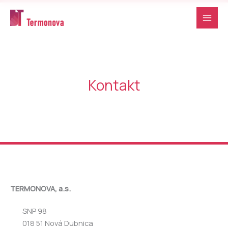
Preskočiť
na
obsah
Kontakt
TERMONOVA, a.s.
SNP 98
018 51 Nová Dubnica