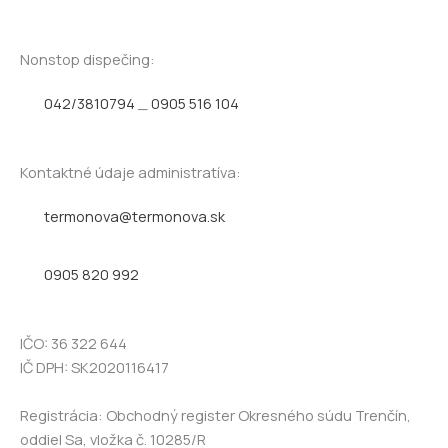
Nonstop dispečing:
042/3810794
_
0905 516 104
Kontaktné údaje administratíva:
termonova@termonova.sk
0905 820 992​
IČO: 36 322 644
IČ DPH: SK2020116417
Registrácia: Obchodný register Okresného súdu Trenčín,
oddiel Sa, vložka č. 10285/R